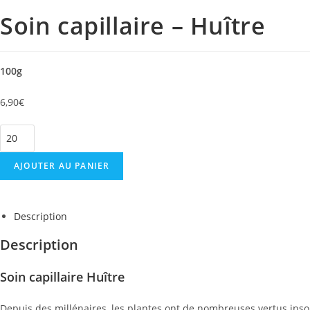
Soin capillaire – Huître
100g
6,90
€
AJOUTER AU PANIER
Description
Description
Soin capillaire Huître
Depuis des millénaires, les plantes ont de nombreuses vertus ins