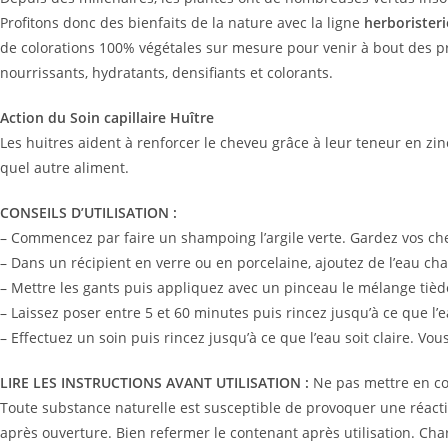
Profitons donc des bienfaits de la nature avec la ligne
herboristerie
de colorations 100% végétales sur mesure pour venir à bout des p
nourrissants, hydratants, densifiants et colorants.
Action du Soin capillaire Huître
Les huitres aident à renforcer le cheveu grâce à leur teneur en zi
quel autre aliment.
CONSEILS D’UTILISATION :
– Commencez par faire un shampoing l’argile verte. Gardez vos c
– Dans un récipient en verre ou en porcelaine, ajoutez de l’eau ch
– Mettre les gants puis appliquez avec un pinceau le mélange tiède 
– Laissez poser entre 5 et 60 minutes puis rincez jusqu’à ce que l’ea
– Effectuez un soin puis rincez jusqu’à ce que l’eau soit claire. Vou
LIRE LES INSTRUCTIONS AVANT UTILISATION :
Ne pas mettre en con
Toute substance naturelle est susceptible de provoquer une réaction
après ouverture. Bien refermer le contenant après utilisation. Charl