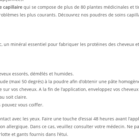
 capillaire
qui se compose de plus de 80 plantes médicinales et tin
roblèmes les plus courants.
Découvrez nos poudres de soins capill
nc, un minéral essentiel pour fabriquer les protéines des cheveux e
heveux essorés, démêlés et humides.
aude (maxi 50 degrés) à la poudre afin d’obtenir une pâte homogène,
sur vos cheveux. A la fin de l’application, enveloppez vos cheveux 
u soit claire.
s pouvez vous coiffer.
tact avec les yeux. Faire une touche d’essai 48 heures avant l’appl
 allergique. Dans ce cas, veuillez consulter votre médecin. Ne pas i
otte et gants fournis dans l’étui.