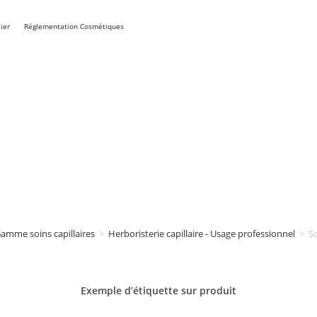
ier
Réglementation Cosmétiques
amme soins capillaires
>
Herboristerie capillaire - Usage professionnel
>
So
Exemple d’étiquette sur
produit