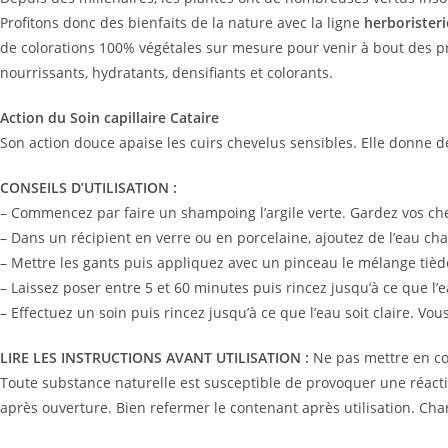
Profitons donc des bienfaits de la nature avec la ligne
herboristeri
de colorations 100% végétales sur mesure pour venir à bout des p
nourrissants, hydratants, densifiants et colorants.
Action du Soin capillaire Cataire
Son action douce apaise les cuirs chevelus sensibles. Elle donne de 
CONSEILS D’UTILISATION :
– Commencez par faire un shampoing l’argile verte. Gardez vos c
– Dans un récipient en verre ou en porcelaine, ajoutez de l’eau ch
– Mettre les gants puis appliquez avec un pinceau le mélange tiède 
– Laissez poser entre 5 et 60 minutes puis rincez jusqu’à ce que l’ea
– Effectuez un soin puis rincez jusqu’à ce que l’eau soit claire. Vou
LIRE LES INSTRUCTIONS AVANT UTILISATION :
Ne pas mettre en con
Toute substance naturelle est susceptible de provoquer une réaction
après ouverture. Bien refermer le contenant après utilisation. Charl