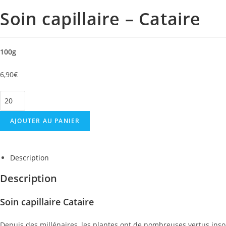
Soin capillaire – Cataire
100g
6,90
€
AJOUTER AU PANIER
Description
Description
Soin capillaire Cataire
Depuis des millénaires, les plantes ont de nombreuses vertus ins