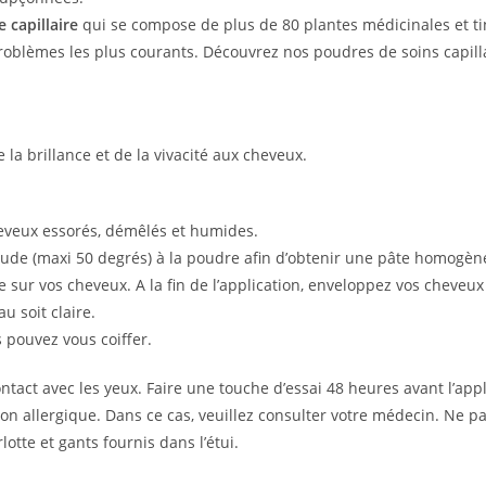
e capillaire
qui se compose de plus de 80 plantes médicinales et tin
roblèmes les plus courants. Découvrez nos poudres de soins capill
la brillance et de la vivacité aux cheveux.
heveux essorés, démêlés et humides.
aude (maxi 50 degrés) à la poudre afin d’obtenir une pâte homogène,
sur vos cheveux. A la fin de l’application, enveloppez vos cheveux 
u soit claire.
s pouvez vous coiffer.
tact avec les yeux. Faire une touche d’essai 48 heures avant l’appl
 allergique. Dans ce cas, veuillez consulter votre médecin. Ne pas i
otte et gants fournis dans l’étui.