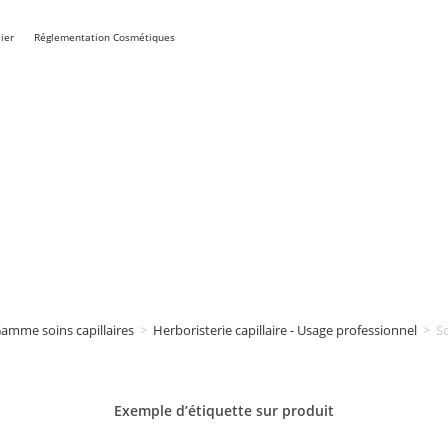
ier
Réglementation Cosmétiques
amme soins capillaires
>
Herboristerie capillaire - Usage professionnel
>
So
Exemple d’étiquette sur
produit