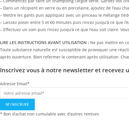
– Commencez par faire un shampoing l’argile verte. Gardez vos c
– Dans un récipient en verre ou en porcelaine, ajoutez de l’eau ch
– Mettre les gants puis appliquez avec un pinceau le mélange tiède 
– Laissez poser entre 5 et 60 minutes puis rincez jusqu’à ce que l’ea
– Effectuez un soin puis rincez jusqu’à ce que l’eau soit claire. Vou
LIRE LES INSTRUCTIONS AVANT UTILISATION :
Ne pas mettre en con
Toute substance naturelle est susceptible de provoquer une réaction
après ouverture. Bien refermer le contenant après utilisation. Charl
Inscrivez vous à notre newsletter et recevez 
Adresse Email*
M'INSCRIRE
* Bon d’achat non cumulable avec d’autres remises