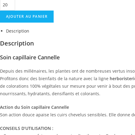
quantité
de
AJOUTER AU PANIER
Soin
capillaire
Description
-
Cannelle
Description
Soin capillaire Cannelle
Depuis des millénaires, les plantes ont de nombreuses vertus ins
Profitons donc des bienfaits de la nature avec la ligne
herboristerie
de colorations 100% végétales sur mesure pour venir à bout des p
nourrissants, hydratants, densifiants et colorants.
Action du Soin capillaire Cannelle
Son action douce apaise les cuirs chevelus sensibles. Elle donne de 
CONSEILS D’UTILISATION :