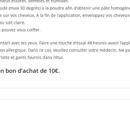
heveux essorés, démêlés et humides.
aude (maxi 50 degrés) à la poudre afin d’obtenir une pâte homogène,
sur vos cheveux. A la fin de l’application, enveloppez vos cheveux 
u soit claire.
s pouvez vous coiffer.
tact avec les yeux. Faire une touche d’essai 48 heures avant l’appl
 allergique. Dans ce cas, veuillez consulter votre médecin. Ne pas i
otte et gants fournis dans l’étui.
un bon d'achat de 10€.