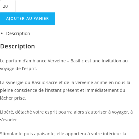
quantité
de
AJOUTER AU PANIER
Parfum
d'ambiance
Description
-
Verveine
Description
&
Basilic
Le parfum d’ambiance Verveine – Basilic est une invitation au
sacré
voyage de l’esprit.
La synergie du Basilic sacré et de la verveine anime en nous la
pleine conscience de l’instant présent et immédiatement du
lâcher prise.
Libéré, détaché votre esprit pourra alors s’autoriser à voyager, à
s’évader.
Stimulante puis apaisante, elle apportera à votre intérieur la