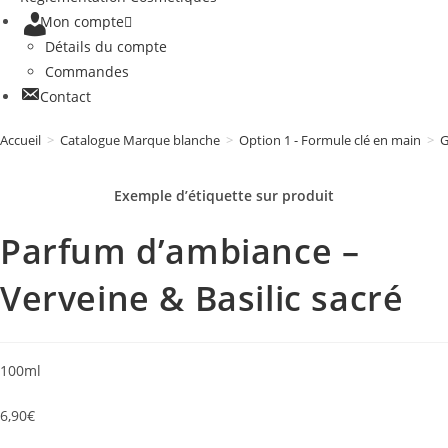
Mon compte
Détails du compte
Commandes
Contact
Accueil
>
Catalogue Marque blanche
>
Option 1 - Formule clé en main
>
G
Exemple d’étiquette sur
produit
Parfum d’ambiance –
Verveine & Basilic sacré
100ml
6,90
€