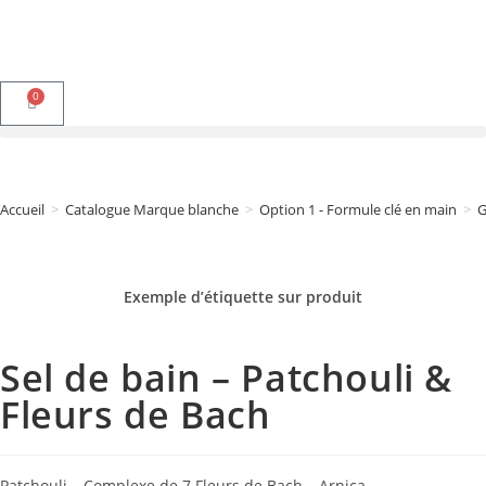
0
Accueil
>
Catalogue Marque blanche
>
Option 1 - Formule clé en main
>
G
Exemple d’étiquette sur
produit
Sel de bain – Patchouli &
Fleurs de Bach
Patchouli – Complexe de 7 Fleurs de Bach – Arnica