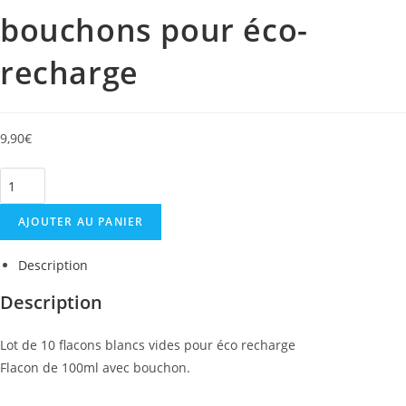
bouchons pour éco-
recharge
9,90
€
quantité
de
AJOUTER AU PANIER
Lot
de
Description
10
flacons
Description
100ml
blancs
Lot de 10 flacons blancs vides pour éco recharge
vides
Flacon de 100ml avec bouchon.
avec
bouchons