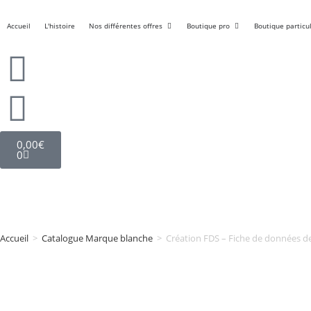
Accueil
L'histoire
Nos différentes offres
Boutique pro
Boutique particul
0,00
€
0
Accueil
>
Catalogue Marque blanche
>
Création FDS – Fiche de données d