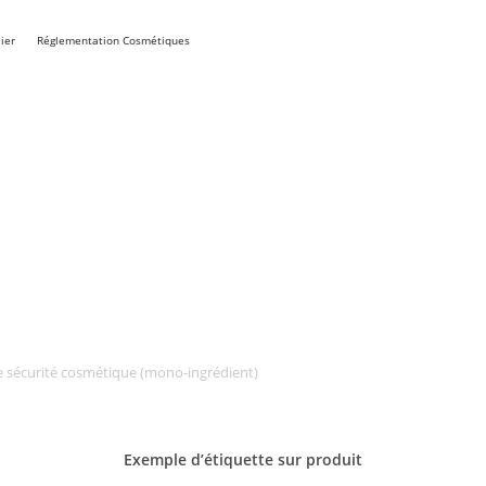
ier
Réglementation Cosmétiques
e sécurité cosmétique (mono-ingrédient)
Exemple d’étiquette sur
produit